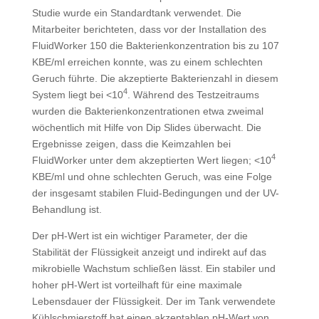
Studie wurde ein Standardtank verwendet. Die
Mitarbeiter berichteten, dass vor der Installation des
FluidWorker 150 die Bakterienkonzentration bis zu 107
KBE/ml erreichen konnte, was zu einem schlechten
Geruch führte. Die ak­zeptierte Bakterien­zahl in diesem
4
System liegt bei <10
. Während des Testzeitraums
wurden die Bakterien­konzentrationen etwa zweimal
wöchentlich mit Hilfe von Dip Slides überwacht. Die
Ergebnisse zeigen, dass die Keimzahlen bei
4
FluidWorker unter dem akzeptierten Wert liegen; <10
KBE/ml und ohne schlechten Geruch, was eine Folge
der insgesamt stabilen Fluid-Bedingungen und der UV-
Behandlung ist.
Der pH-Wert ist ein wichtiger Para­meter, der die
Stabilität der Flüssigkeit anzeigt und indirekt auf das
mikro­bielle Wachstum schließen lässt. Ein stabiler und
hoher pH-Wert ist vorteil­haft für eine maximale
Lebensdauer der Flüssigkeit. Der im Tank ver­wendete
Kühlschmierstoff hat einen akzeptablen pH-Wert von