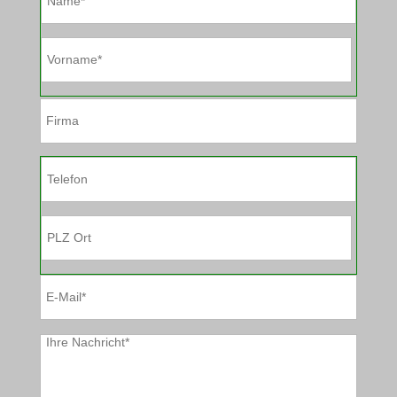
Bitte
lasse
dieses
Feld
leer.
Bitte
lasse
dieses
Feld