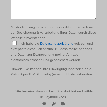
leer.
Mit der Nutzung dieses Formulars erklären Sie sich mit
der Speicherung & Verarbeitung Ihrer Daten durch diese
Website einverstanden.
Ich habe die
Datenschutzerklärung
gelesen und
akzeptiere diese. Ich stimme zu, dass meine Angaben
und Daten zur Beantwortung meiner Anfrage
elektronisch erhoben und gespeichert werden.
Hinweis: Sie können Ihre Einwilligung jederzeit für die
Zukunft per E-Mail an info@maw-gmbh.de widerrufen.
Bitte beweise, dass du kein Spambot bist und wähle
das Symbol
LKW
.