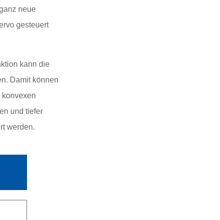
 ganz neue
ervo gesteuert
nktion kann die
ren. Damit können
d konvexen
n und tiefer
rt werden.