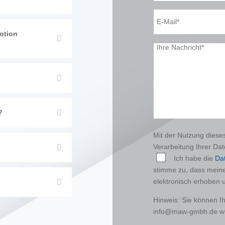
otion
Bitte
lasse
dieses
Feld
leer.
?
Mit der Nutzung dieses
Verarbeitung Ihrer Da
Ich habe die
Da
stimme zu, dass mein
elektronisch erhoben 
Hinweis: Sie können Ihr
info@maw-gmbh.de wi