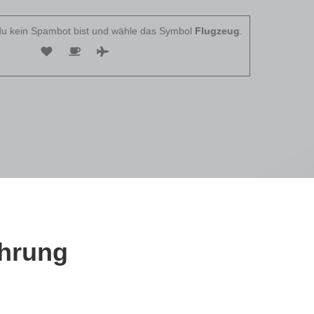
 du kein Spambot bist und wähle das Symbol
Flugzeug
.
ahrung