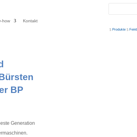
w-how
Kontakt
Produkte
Fein
5
5
d
Bürsten
ber BP
ueste Generation
ermaschinen.