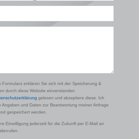
 Formulars erklären Sie sich mit der Speicherung &
ten durch diese Website einverstanden.
tenschutzerklärung
gelesen und akzeptiere diese. Ich
e Angaben und Daten zur Beantwortung meiner Anfrage
und gespeichert werden.
e Einwilligung jederzeit für die Zukunft per E-Mail an
derrufen.