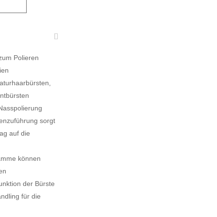
 zum Polieren
ien
aturhaarbürsten,
ntbürsten
 Nasspolierung
enzuführung sorgt
ag auf die
ramme können
den
funktion der Bürste
ndling für die