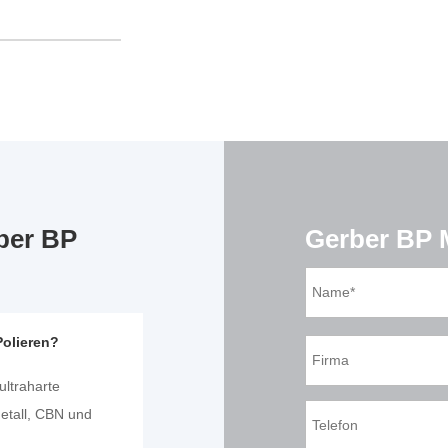
ber BP
Gerber BP M
Polieren?
Bitte
lasse
ultraharte
dieses
etall, CBN und
Feld
leer.