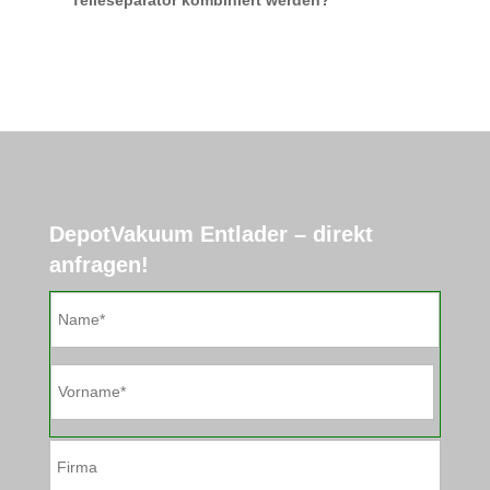
Teileseparator kombiniert werden?
DepotVakuum Entlader – direkt
anfragen!
Bitte
lasse