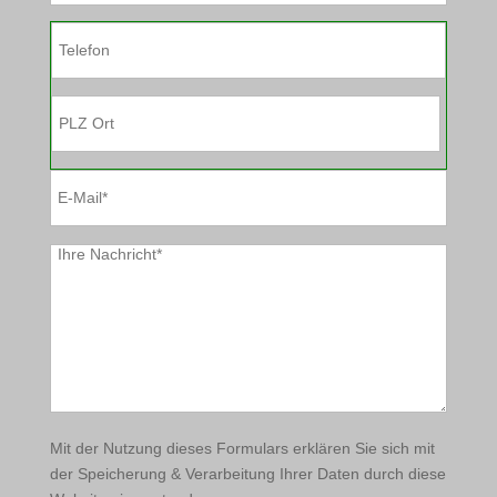
dieses
Feld
leer.
Bitte
lasse
dieses
Feld
leer.
Mit der Nutzung dieses Formulars erklären Sie sich mit
der Speicherung & Verarbeitung Ihrer Daten durch diese