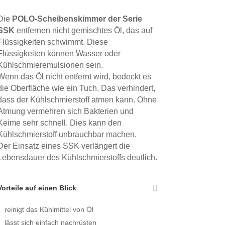
Die
POLO-Scheibenskimmer der Serie
SSK
entfernen nicht gemischtes Öl, das auf
Flüssigkeiten schwimmt. Diese
Flüssigkeiten können Wasser oder
Kühlschmieremulsionen sein.
Wenn das Öl nicht entfernt wird, bedeckt es
die Oberfläche wie ein Tuch. Das verhindert,
dass der Kühl­schmierstoff atmen kann. Ohne
Atmung vermehren sich Bakterien und
Keime sehr schnell. Dies kann den
Kühlschmierstoff unbrauchbar machen.
Der Einsatz eines SSK verlängert die
Lebensdauer des Kühlschmierstoffs deutlich.
Vorteile auf einen Blick
reinigt das Kühlmittel von Öl
lässt sich einfach nachrüsten