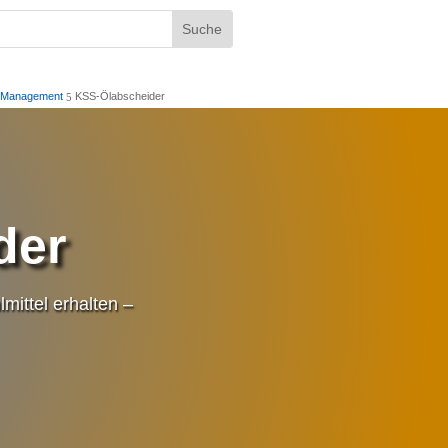
-Management
KSS-Ölabscheider
5
der
mittel erhalten –