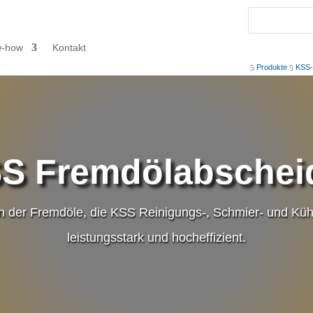
w-how
Kontakt
Produkte
KSS
5
5
S Fremdölabschei
 der Fremdöle, die KSS Reinigungs-, Schmier- und Kühl
leistungsstark und hocheffizient.